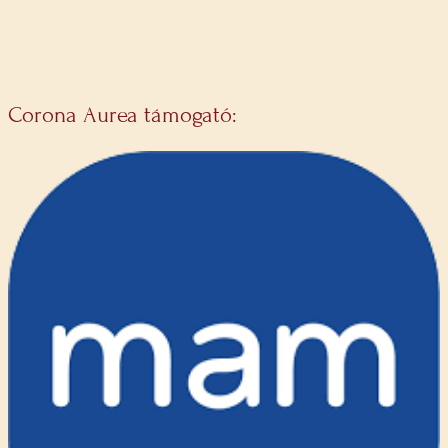
Corona Aurea támogató: