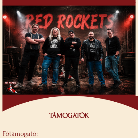
TÁMOGATÓK
Főtámogató: