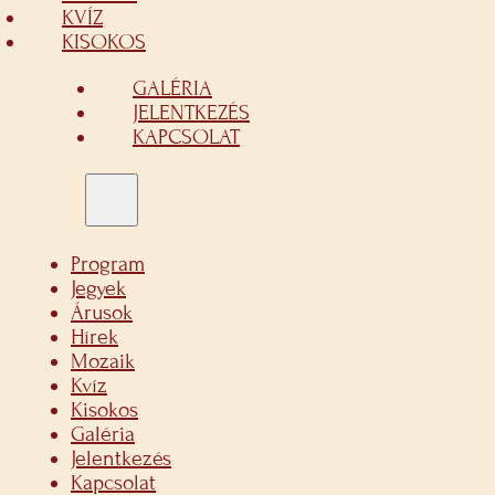
KVÍZ
KISOKOS
GALÉRIA
JELENTKEZÉS
KAPCSOLAT
Program
Jegyek
Árusok
Hírek
Mozaik
Kvíz
Kisokos
Galéria
Jelentkezés
Kapcsolat