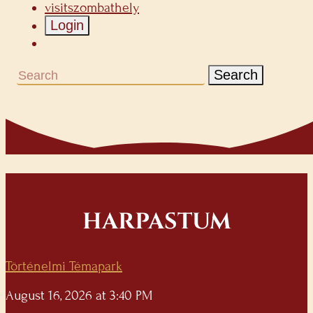
visitszombathely
Login
Search
HARPASTUM
Történelmi Témapark
August 16, 2026 at 3:40 PM