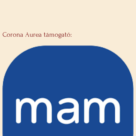
Corona Aurea támogató: