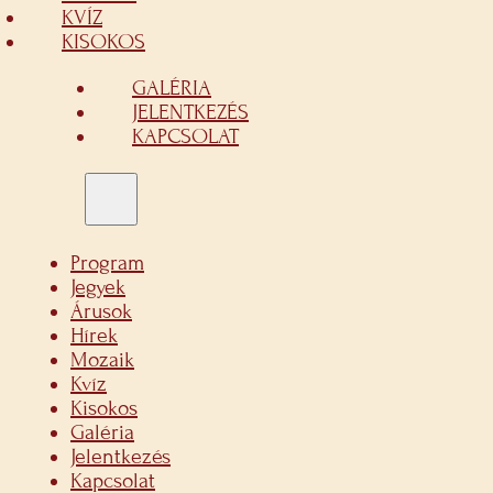
KVÍZ
KISOKOS
GALÉRIA
JELENTKEZÉS
KAPCSOLAT
Program
Jegyek
Árusok
Hírek
Mozaik
Kvíz
Kisokos
Galéria
Jelentkezés
Kapcsolat