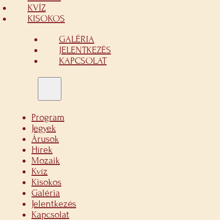
KVÍZ
KISOKOS
GALÉRIA
JELENTKEZÉS
KAPCSOLAT
Program
Jegyek
Árusok
Hírek
Mozaik
Kvíz
Kisokos
Galéria
Jelentkezés
Kapcsolat