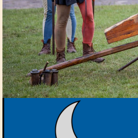
Főtámogató: