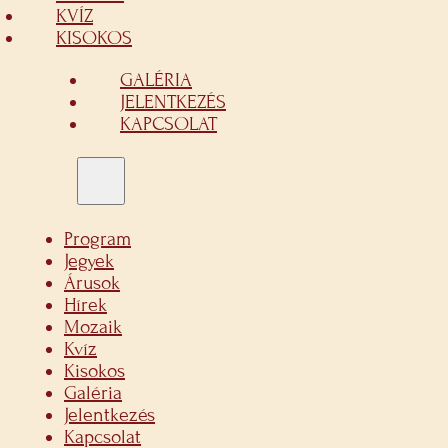
KVÍZ
KISOKOS
GALÉRIA
JELENTKEZÉS
KAPCSOLAT
Program
Jegyek
Árusok
Hírek
Mozaik
Kvíz
Kisokos
Galéria
Jelentkezés
Kapcsolat