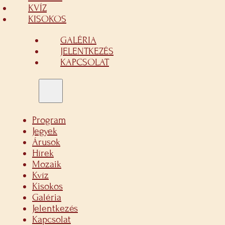
KVÍZ
KISOKOS
GALÉRIA
JELENTKEZÉS
KAPCSOLAT
Program
Jegyek
Árusok
Hírek
Mozaik
Kvíz
Kisokos
Galéria
Jelentkezés
Kapcsolat