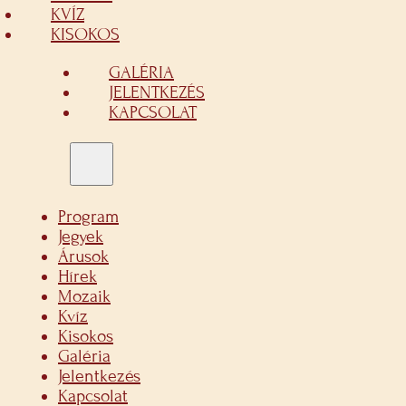
KVÍZ
KISOKOS
GALÉRIA
JELENTKEZÉS
KAPCSOLAT
Program
Jegyek
Árusok
Hírek
Mozaik
Kvíz
Kisokos
Galéria
Jelentkezés
Kapcsolat