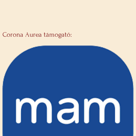
Corona Aurea támogató: