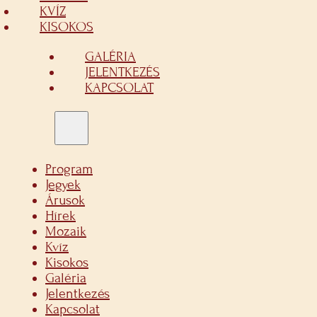
KVÍZ
KISOKOS
GALÉRIA
JELENTKEZÉS
KAPCSOLAT
Program
Jegyek
Árusok
Hírek
Mozaik
Kvíz
Kisokos
Galéria
Jelentkezés
Kapcsolat