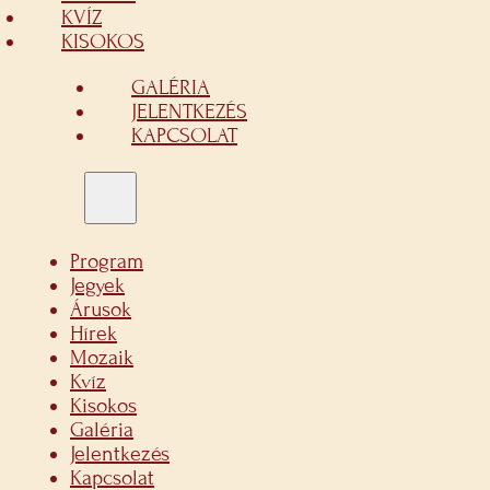
KVÍZ
KISOKOS
GALÉRIA
JELENTKEZÉS
KAPCSOLAT
Program
Jegyek
Árusok
Hírek
Mozaik
Kvíz
Kisokos
Galéria
Jelentkezés
Kapcsolat