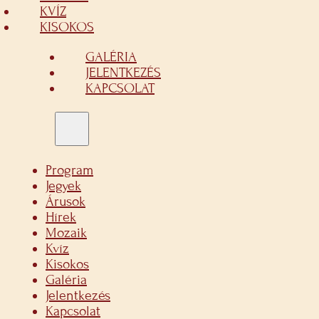
KVÍZ
KISOKOS
GALÉRIA
JELENTKEZÉS
KAPCSOLAT
Program
Jegyek
Árusok
Hírek
Mozaik
Kvíz
Kisokos
Galéria
Jelentkezés
Kapcsolat