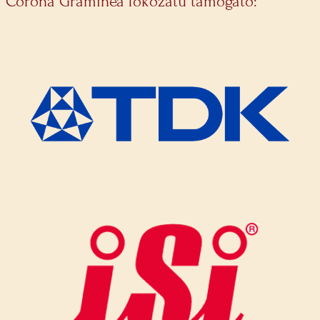
Corona Graminea fokozatú támogató: