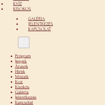
KVÍZ
KISOKOS
GALÉRIA
JELENTKEZÉS
KAPCSOLAT
Program
Jegyek
Árusok
Hírek
Mozaik
Kvíz
Kisokos
Galéria
Jelentkezés
Kapcsolat