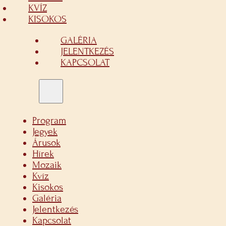
KVÍZ
KISOKOS
GALÉRIA
JELENTKEZÉS
KAPCSOLAT
Program
Jegyek
Árusok
Hírek
Mozaik
Kvíz
Kisokos
Galéria
Jelentkezés
Kapcsolat