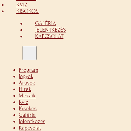
KVÍZ
KISOKOS
GALÉRIA
JELENTKEZÉS
KAPCSOLAT
Program
Jegyek
Árusok
Hírek
Mozaik
Kvíz
Kisokos
Galéria
Jelentkezés
Kapcsolat