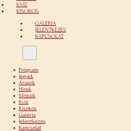
KVÍZ
KISOKOS
GALÉRIA
JELENTKEZÉS
KAPCSOLAT
Program
Jegyek
Árusok
Hírek
Mozaik
Kvíz
Kisokos
Galéria
Jelentkezés
Kapcsolat