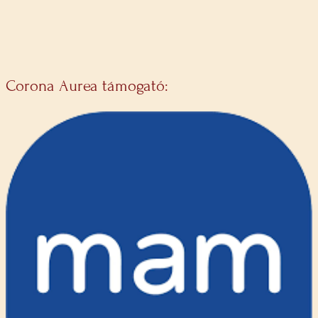
Corona Aurea támogató: