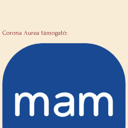
Corona Aurea támogató: