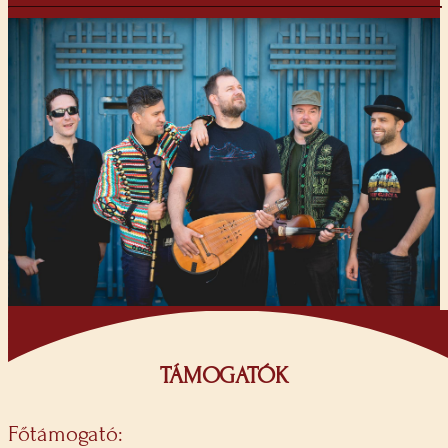
TÁMOGATÓK
Főtámogató: