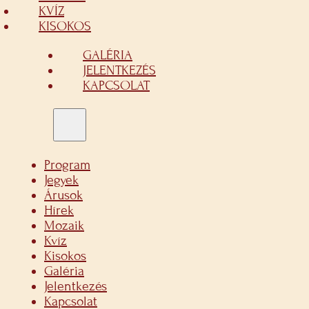
KVÍZ
KISOKOS
GALÉRIA
JELENTKEZÉS
KAPCSOLAT
Program
Jegyek
Árusok
Hírek
Mozaik
Kvíz
Kisokos
Galéria
Jelentkezés
Kapcsolat