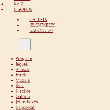
KVÍZ
KISOKOS
GALÉRIA
JELENTKEZÉS
KAPCSOLAT
Program
Jegyek
Árusok
Hírek
Mozaik
Kvíz
Kisokos
Galéria
Jelentkezés
Kapcsolat