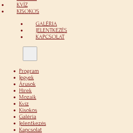
KVÍZ
KISOKOS
GALÉRIA
JELENTKEZÉS
KAPCSOLAT
Program
Jegyek
Árusok
Hírek
Mozaik
Kvíz
Kisokos
Galéria
Jelentkezés
Kapcsolat