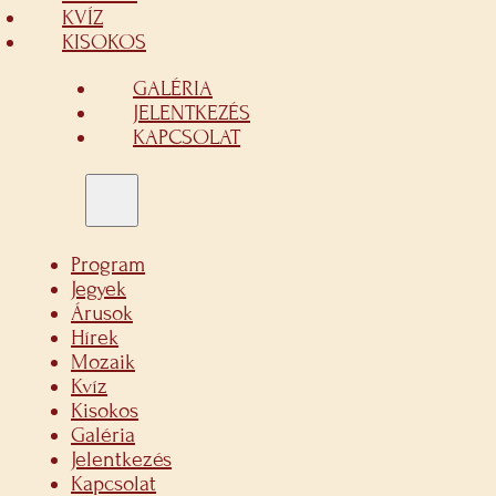
KVÍZ
KISOKOS
GALÉRIA
JELENTKEZÉS
KAPCSOLAT
Program
Jegyek
Árusok
Hírek
Mozaik
Kvíz
Kisokos
Galéria
Jelentkezés
Kapcsolat