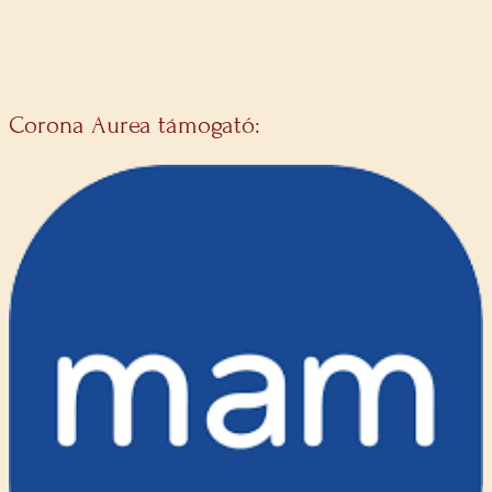
Corona Aurea támogató: