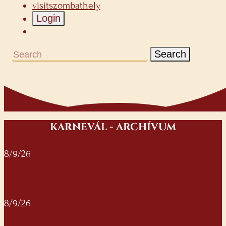
visitszombathely
Login
Search
KARNEVÁL - ARCHÍVUM
8/9/26
8/9/26