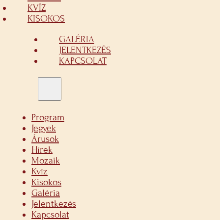
KVÍZ
KISOKOS
GALÉRIA
JELENTKEZÉS
KAPCSOLAT
Program
Jegyek
Árusok
Hírek
Mozaik
Kvíz
Kisokos
Galéria
Jelentkezés
Kapcsolat