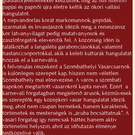
gladiátorjelenetekkel készülnek, míg az Isis istennő
papjai és papnői újra életre keltik az ókori vallási
hangulatot.
A népvándorlás korát markomannok, gepidák,
szarmaták és lovasíjászok idézik meg, a reneszánsz
kor látványvilágát pedig mutatványosok és
zászlóforgatók elevenítik fel. A közönség idén is
találkozhat a langaléta garabonciásokkal, valamint
hastánccsoportokkal, akik a keleti kultúrák hangulatát
hozzák el a karneválra.
A felvonulás részeként a Szombathelyi Vásárcsarnok
is különleges szerepet kap, hiszen nem véletlen
Szombathely mai elnevezése. A város a szombati
napokon megtartott vásárokról kapta nevét. Ezért a
karneváli forgatagban megjelenő árusok, kézművesek
és szereplők egy középkori vásár hangulatát idézik
meg, ahol nem csupán termékek, hanem karakterek,
történetek és mesterségek is „áruba bocsáttatnak”. A
vásári forgatag így nemcsak háttér, hanem aktív
történelmi helyszín, ahol az időutazás élménye
testközelivé válik.