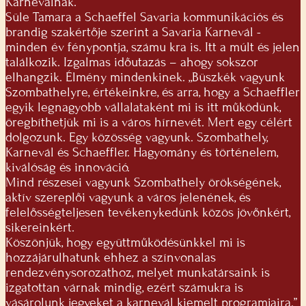
Karneválnak.
Süle Tamara a Schaeffel Savaria kommunikációs és
brandig szakértője szerint a Savaria Karnevál -
minden év fénypontja, számu kra is. Itt a múlt és jelen
találkozik. Izgalmas időutazás – ahogy sokszor
elhangzik. Élmény mindenkinek. „Büszkék vagyunk
Szombathelyre, értékeinkre, és arra, hogy a Schaeffler
egyik legnagyobb vállalataként mi is itt működünk,
öregbíthetjük mi is a város hírnevét. Mert egy célért
dolgozunk. Egy közösség vagyunk. Szombathely,
Karnevál és Schaeffler. Hagyomány és történelem,
kiválóság és innováció.
Mind részesei vagyunk Szombathely örökségének,
aktív szereplői vagyunk a város jelenének, és
felelősségteljesen tevékenykedünk közös jövőnkért,
sikereinkért.
Köszönjük, hogy együttműködésünkkel mi is
hozzájárulhatunk ehhez a színvonalas
rendezvénysorozathoz, melyet munkatársaink is
izgatottan várnak mindig, ezért számukra is
vásárolunk jegyeket a karnevál kiemelt programjaira.”