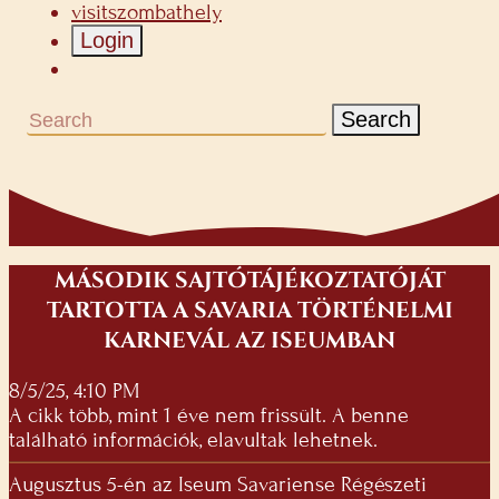
visitszombathely
Login
Search
MÁSODIK SAJTÓTÁJÉKOZTATÓJÁT
TARTOTTA A SAVARIA TÖRTÉNELMI
KARNEVÁL AZ ISEUMBAN
8/5/25, 4:10 PM
A cikk több, mint 1 éve nem frissült. A benne
található információk, elavultak lehetnek.
Augusztus 5-én az Iseum Savariense Régészeti