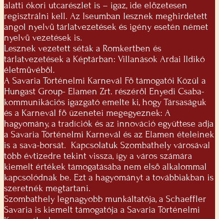
alatti ókori utcarészlet is – igaz, ide előzetesen
regisztrálni kell. Az Iseumban lesznek meghirdetett
angol nyelvű tárlatvezetések és igény esetén német
nyelvű vezetések is.
Lesznek vezetett séták a Romkertben és
tárlatvezetések a Képtárban: Villanások Ardai Ildikó
életművéből.
A Savaria Történelmi Karnevál Fő támogatói Közül a
Hungast Group- Elamen Zrt. részéről Enyedi Csaba-
kommunikációs igazgató emelte ki, hogy Társaságuk
és a Karnevál fő üzenetei megegyeznek: A
hagyomány, a tradíciók és az innováció együttese adja
a Savaria Történelmi Karnevál és az Elamen ételeinek
is a sava-borsát. Kapcsolatuk Szombathely városával
több évtizedre tekint vissza, így a város számára
kiemelt értékek támogatásába nem első alkalommal
kapcsolódnak be. Ezt a hagyományt a továbbiakban is
szeretnék megtartani.
Szombathely legnagyobb munkáltatója, a Schaeffler
Savaria is kiemelt támogatója a Savaria Történelmi