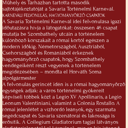
Műhely és Tárházban tartotta második
sajtótájékoztatóját a Savaria Történelmi Karnevál.
KARNEVÁLI FELVONULÁS, HAGYOMÁNYŐRZŐ CSAPATOK
A Savaria Történelmi Karnevál idei felvonulása igazi
időutazásra hívja a látogatókat: összesen 46 csapat
mutatja be Szombathely utcáin a történelem
különböző korszakait a római kortól egészen a
modern időkig. Németországból, Ausztriából,
Csehországból és Romániából érkeznek
hagyományőrző csapatok, hogy Szombathely
vendégeiként részt vegyenek a történelem
megidézésében – mondta el Horváth Soma
alpolgármester
A felvonulás gerincét idén is a római hagyományőrző
egységek adják: a város történelmi gyökereit
képviseli többek közt a Legio XV Apollinaris, a Legio
Leonum Valentiniani, valamint a Colonia Rostallo. A
római jelenlétet a vízhordó leányok, egy szarmata
segédcsapat és Savaria szenátorai és lakossága is
erősítik. A Collegium Gladiatorium tagjai látványos