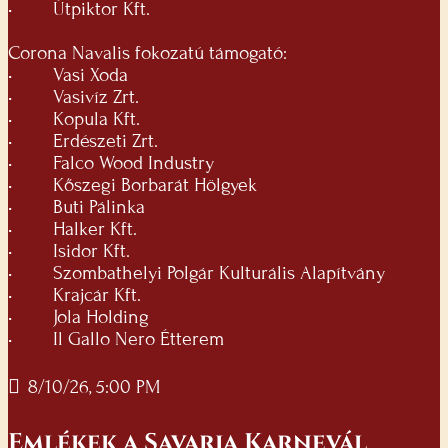
•
Útpiktor Kft.
Corona Navalis fokozatú támogató:
•
Vasi Xoda
•
Vasivíz Zrt.
•
Kopula Kft.
•
Erdészeti Zrt.
•
Falco Wood Industry
•
Kőszegi Borbarát Hölgyek
•
Buti Pálinka
•
Halker Kft.
•
Isidor Kft.
•
Szombathelyi Polgár Kulturális Alapítvány
•
Krajcár Kft.
•
Jola Holding
•
Il Gallo Nero Étterem
8/10/26, 5:00 PM
Emlékek a Savaria Karnevál