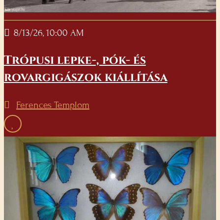
8/13/26, 10:00 AM
Trópusi lepke-, pók- és
rovargigászok kiállítása
Ferences Templom