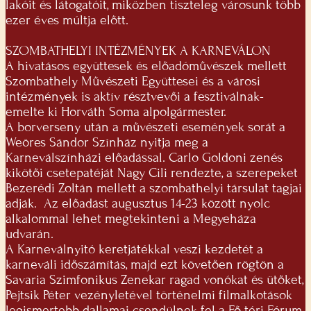
lakóit és látogatóit, miközben tiszteleg városunk több
ezer éves múltja előtt.
SZOMBATHELYI INTÉZMÉNYEK A KARNEVÁLON
A hivatásos együttesek és előadóművészek mellett
Szombathely Művészeti Együttesei és a városi
intézmények is aktív résztvevői a fesztiválnak-
emelte ki Horváth Soma alpolgármester.
A borverseny után a művészeti események sorát a
Weöres Sándor Színház nyitja meg a
Karneválszínházi előadással. Carlo Goldoni zenés
kikötői csetepatéját Nagy Cili rendezte, a szerepeket
Bezerédi Zoltán mellett a szombathelyi társulat tagjai
adják. Az előadást augusztus 14-23 között nyolc
alkalommal lehet megtekinteni a Megyeháza
udvarán.
A Karneválnyitó keretjátékkal veszi kezdetét a
karneváli időszámítás, majd ezt követően rögtön a
Savaria Szimfonikus Zenekar ragad vonókat és ütőket,
Pejtsik Péter vezényletével történelmi filmalkotások
legismertebb dallamai csendülnek fel a Fő téri Fórum