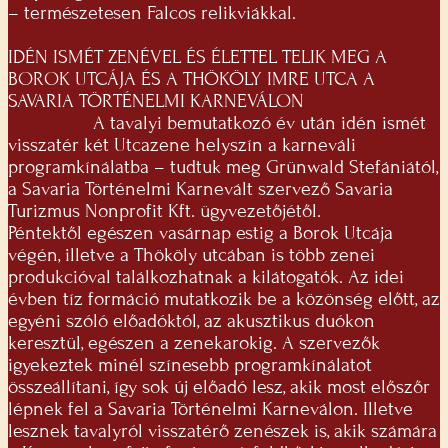
– természetesen Falcos relikviákkal.
IDÉN ISMÉT ZENÉVEL ÉS ÉLETTEL TELIK MEG A
BOROK UTCÁJA ÉS A THÖKÖLY IMRE UTCA A
SAVARIA TÖRTÉNELMI KARNEVÁLON
A tavalyi bemutatkozó év után idén ismét
visszatér két Utcazene helyszín a karneváli
programkínálatba – tudtuk meg Grünwald Stefániától,
a Savaria Történelmi Karnevált szervező Savaria
Turizmus Nonprofit Kft. ügyvezetőjétől.
Péntektől egészen vasárnap estig a Borok Utcája
végén, illetve a Thököly utcában is több zenei
produkcióval találkozhatnak a kilátogatók. Az idei
évben tíz formáció mutatkozik be a közönség előtt, az
egyéni szóló előadóktól, az akusztikus duókon
keresztül, egészen a zenekarokig. A szervezők
igyekeztek minél színesebb programkínálatot
összeállítani, így sok új előadó lesz, akik most előszőr
lépnek fel a Savaria Történelmi Karneválon. Illetve
lesznek tavalyról visszatérő zenészek is, akik számára