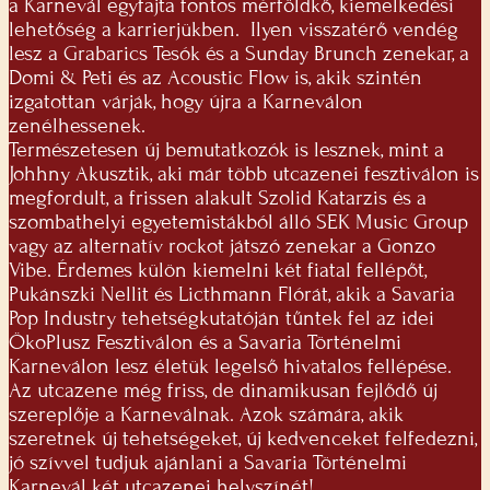
a Karnevál egyfajta fontos mérföldkő, kiemelkedési
lehetőség a karrierjükben. Ilyen visszatérő vendég
lesz a Grabarics Tesók és a Sunday Brunch zenekar, a
Domi & Peti és az Acoustic Flow is, akik szintén
izgatottan várják, hogy újra a Karneválon
zenélhessenek.
Természetesen új bemutatkozók is lesznek, mint a
Johhny Akusztik, aki már több utcazenei fesztiválon is
megfordult, a frissen alakult Szolid Katarzis és a
szombathelyi egyetemistákból álló SEK Music Group
vagy az alternatív rockot játszó zenekar a Gonzo
Vibe. Érdemes külön kiemelni két fiatal fellépőt,
Pukánszki Nellit és Licthmann Flórát, akik a Savaria
Pop Industry tehetségkutatóján tűntek fel az idei
ÖkoPlusz Fesztiválon és a Savaria Történelmi
Karneválon lesz életük legelső hivatalos fellépése.
Az utcazene még friss, de dinamikusan fejlődő új
szereplője a Karneválnak. Azok számára, akik
szeretnek új tehetségeket, új kedvenceket felfedezni,
jó szívvel tudjuk ajánlani a Savaria Történelmi
Karnevál két utcazenei helyszínét!