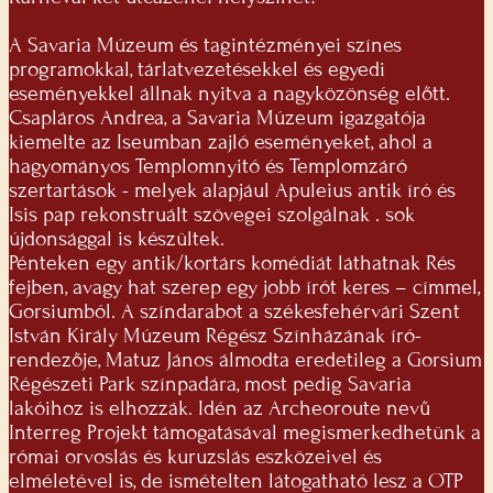
A Savaria Múzeum és tagintézményei színes
programokkal, tárlatvezetésekkel és egyedi
eseményekkel állnak nyitva a nagyközönség előtt.
Csapláros Andrea, a Savaria Múzeum igazgatója
kiemelte az Iseumban zajló eseményeket, ahol a
hagyományos Templomnyitó és Templomzáró
szertartások - melyek alapjául Apuleius antik író és
Isis pap rekonstruált szövegei szolgálnak . sok
újdonsággal is készültek.
Pénteken egy antik/kortárs komédiát láthatnak Rés
fejben, avagy hat szerep egy jobb írót keres – címmel,
Gorsiumból. A színdarabot a székesfehérvári Szent
István Király Múzeum Régész Színházának író-
rendezője, Matuz János álmodta eredetileg a Gorsium
Régészeti Park színpadára, most pedig Savaria
lakóihoz is elhozzák. Idén az Archeoroute nevű
Interreg Projekt támogatásával megismerkedhetünk a
római orvoslás és kuruzslás eszközeivel és
elméletével is, de ismételten látogatható lesz a OTP