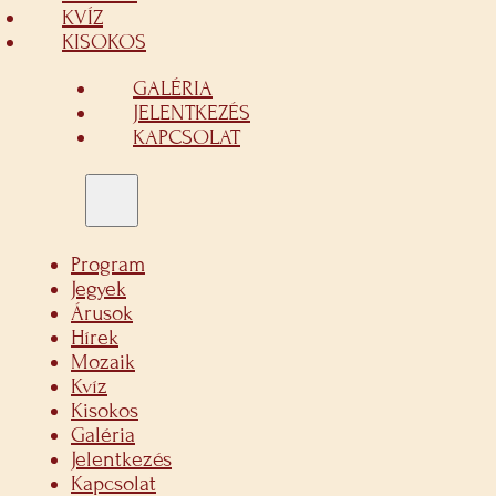
KVÍZ
KISOKOS
GALÉRIA
JELENTKEZÉS
KAPCSOLAT
Program
Jegyek
Árusok
Hírek
Mozaik
Kvíz
Kisokos
Galéria
Jelentkezés
Kapcsolat