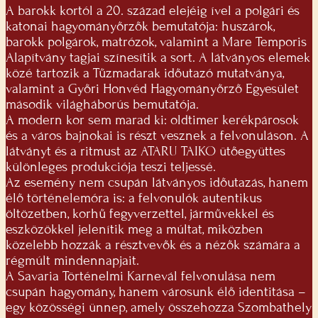
A barokk kortól a 20. század elejéig ível a polgári és
katonai hagyományőrzők bemutatója: huszárok,
barokk polgárok, matrózok, valamint a Mare Temporis
Alapítvány tagjai színesítik a sort. A látványos elemek
közé tartozik a Tűzmadarak időutazó mutatványa,
valamint a Győri Honvéd Hagyományőrző Egyesület
második világháborús bemutatója.
A modern kor sem marad ki: oldtimer kerékpárosok
és a város bajnokai is részt vesznek a felvonuláson. A
látványt és a ritmust az ATARU TAIKO ütőegyüttes
különleges produkciója teszi teljessé.
Az esemény nem csupán látványos időutazás, hanem
élő történelemóra is: a felvonulók autentikus
öltözetben, korhű fegyverzettel, járművekkel és
eszközökkel jelenítik meg a múltat, miközben
közelebb hozzák a résztvevők és a nézők számára a
régmúlt mindennapjait.
A Savaria Történelmi Karnevál felvonulása nem
csupán hagyomány, hanem városunk élő identitása –
egy közösségi ünnep, amely összehozza Szombathely