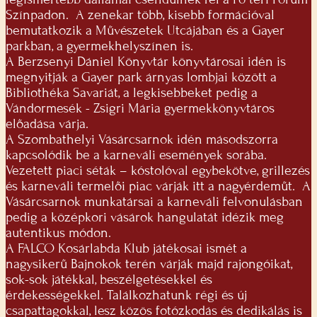
Színpadon. A zenekar több, kisebb formációval
bemutatkozik a Művészetek Utcájában és a Gayer
parkban, a gyermekhelyszínen is.
A Berzsenyi Dániel Könyvtár könyvtárosai idén is
megnyitják a Gayer park árnyas lombjai között a
Bibliothéka Savariát, a legkisebbeket pedig a
Vándormesék - Zsigri Mária gyermekkönyvtáros
előadása várja.
A Szombathelyi Vásárcsarnok idén másodszorra
kapcsolódik be a karneváli események sorába.
Vezetett piaci séták – kóstolóval egybekötve, grillezés
és karneváli termelői piac várják itt a nagyérdeműt. A
Vásárcsarnok munkatársai a karneváli felvonulásban
pedig a középkori vásárok hangulatát idézik meg
autentikus módon.
A FALCO Kosárlabda Klub játékosai ismét a
nagysikerű Bajnokok terén várják majd rajongóikat,
sok-sok játékkal, beszélgetésekkel és
érdekességekkel. Találkozhatunk régi és új
csapattagokkal, lesz közös fotózkodás és dedikálás is