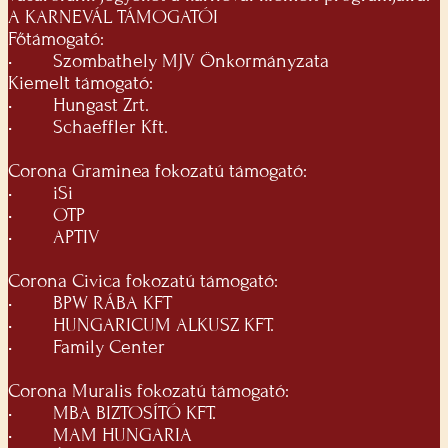
A KARNEVÁL TÁMOGATÓI
Főtámogató:
•
Szombathely MJV Önkormányzata
Kiemelt támogató:
•
Hungast Zrt.
•
Schaeffler Kft.
Corona Graminea fokozatú támogató:
•
iSi
•
OTP
•
APTIV
Corona Civica fokozatú támogató:
•
BPW RÁBA KFT
•
HUNGARICUM ALKUSZ KFT.
•
Family Center
Corona Muralis fokozatú támogató:
•
MBA BIZTOSÍTÓ KFT.
•
MAM HUNGARIA