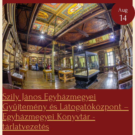
Aug
14
Szily János Egyházmegyei
Gyűjtemény és Látogatóközpont –
Egyházmegyei Könyvtár -
tárlatvezetés