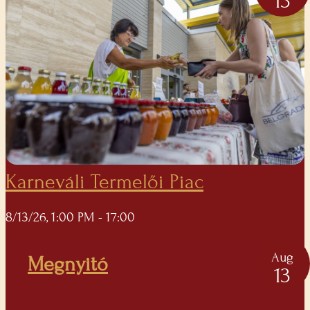
13
Karneváli Termelői Piac
8/13/26, 1:00 PM
- 17:00
Aug
Megnyitó
13