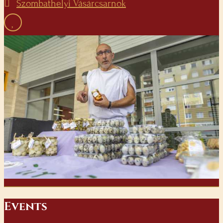
Szombathelyi Vásárcsarnok
E
vents