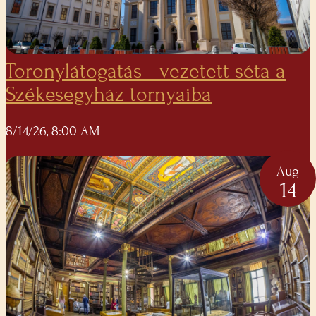
Toronylátogatás - vezetett séta a
Székesegyház tornyaiba
8/14/26, 8:00 AM
Aug
14