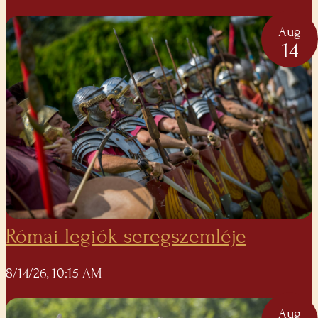
Aug
14
Római legiók seregszemléje
8/14/26, 10:15 AM
Aug