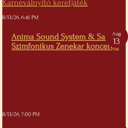
Karneválnyitó keretjáték
8/13/26, 6:45 PM
Aug
Anima Sound System & Savaria
13
Szimfonikus Zenekar koncertje
8/13/26, 7:00 PM