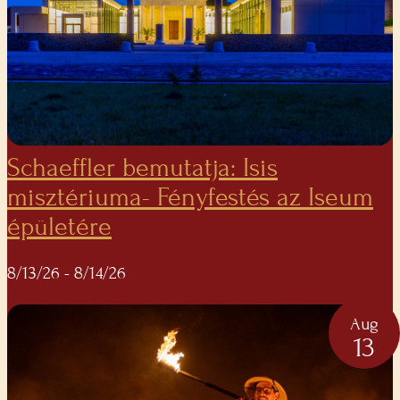
Schaeffler bemutatja: Isis
misztériuma- Fényfestés az Iseum
épületére
8/13/26
- 8/14/26
Aug
13