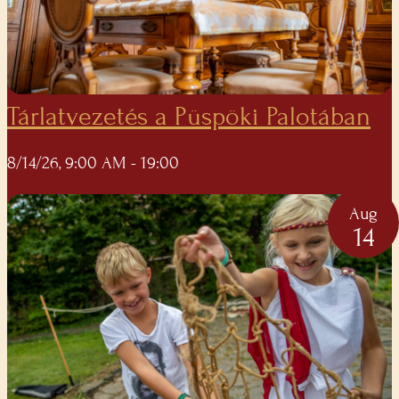
Tárlatvezetés a Püspöki Palotában
8/14/26, 9:00 AM
- 19:00
Aug
14