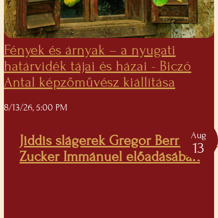
Fények és árnyak – a nyugati
határvidék tájai és házai - Biczó
Antal képzőművész kiállítása
8/13/26, 5:00 PM
Aug
Jiddis slágerek Gregor Bernadett 
13
Zucker Immánuel előadásában