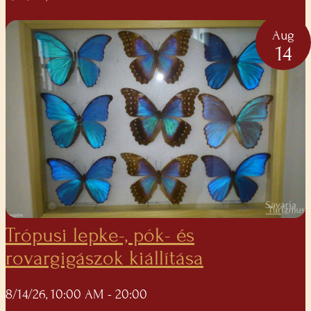
Aug
14
Trópusi lepke-, pók- és
rovargigászok kiállítása
8/14/26, 10:00 AM
- 20:00