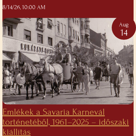
8/14/26, 10:00 AM
Aug
14
Emlékek a Savaria Karnevál
történetéből, 1961–2025 – időszaki
kiállítás