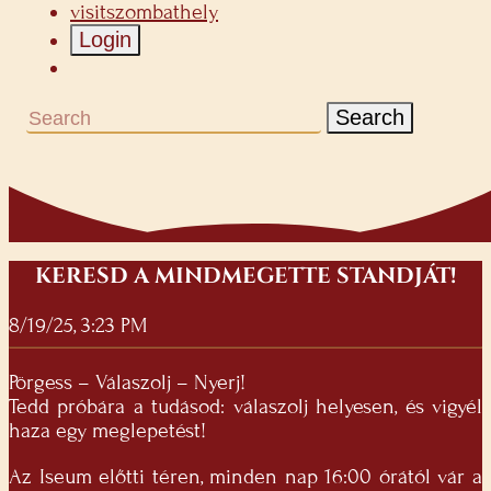
visitszombathely
Login
Search
KERESD A MINDMEGETTE STANDJÁT!
8/19/25, 3:23 PM
Pörgess – Válaszolj – Nyerj!
Tedd próbára a tudásod: válaszolj helyesen, és vigyél
haza egy meglepetést!
Az Iseum előtti téren, minden nap 16:00 órától vár a