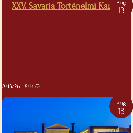
Aug
XXV. Savaria Történelmi Karnevál
13
8/13/26
- 8/16/26
Aug
13