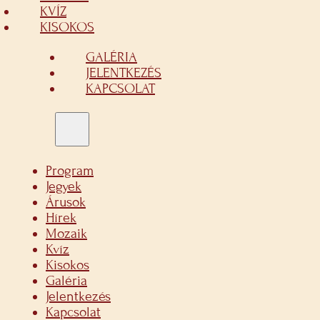
KVÍZ
KISOKOS
GALÉRIA
JELENTKEZÉS
KAPCSOLAT
Program
Jegyek
Árusok
Hírek
Mozaik
Kvíz
Kisokos
Galéria
Jelentkezés
Kapcsolat