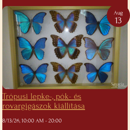
Aug
13
Trópusi lepke-, pók- és
rovargigászok kiállítása
8/13/26, 10:00 AM
- 20:00