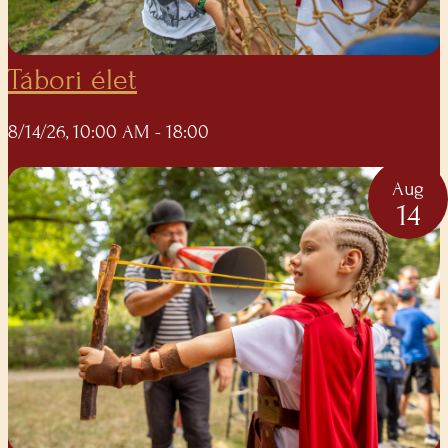
Tábori élet
8/14/26, 10:00 AM
- 18:00
Aug
14