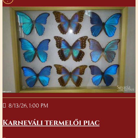
8/13/26, 1:00 PM
Karneváli termelői piac