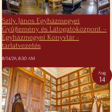
Szily János Egyházmegyei
Gyűjtemény és Látogatóközpont –
Egyházmegyei Könyvtár -
tárlatvezetés
8/14/26, 8:30 AM
Aug
14