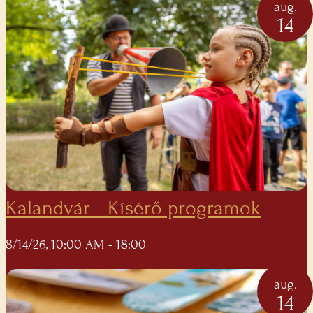
aug.
14
Kalandvár - Kísérő programok
8/14/26, 10:00 AM
- 18:00
aug.
14