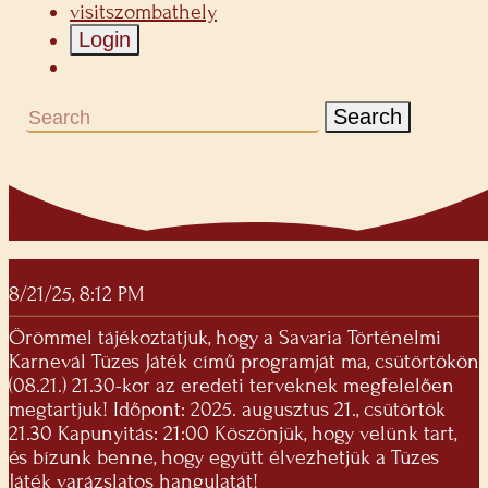
visitszombathely
Login
Search
8/21/25, 8:12 PM
Örömmel tájékoztatjuk, hogy a Savaria Történelmi
Karnevál Tüzes Játék című programját ma, csütörtökön
(08.21.) 21.30-kor az eredeti terveknek megfelelően
megtartjuk! Időpont: 2025. augusztus 21., csütörtök
21.30 Kapunyitás: 21:00 Köszönjük, hogy velünk tart,
és bízunk benne, hogy együtt élvezhetjük a Tüzes
Játék varázslatos hangulatát!