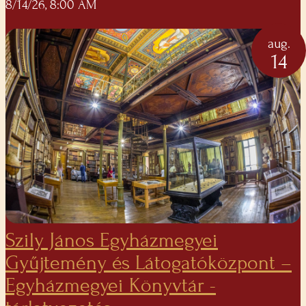
8/14/26, 8:00 AM
aug.
14
Szily János Egyházmegyei
Gyűjtemény és Látogatóközpont –
Egyházmegyei Könyvtár -