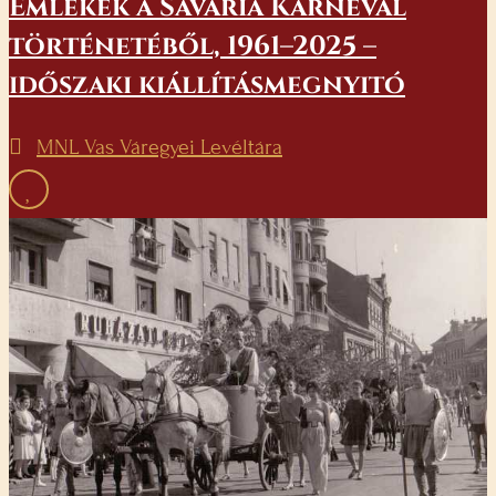
Emlékek a Savaria Karnevál
történetéből, 1961–2025 –
időszaki kiállításmegnyitó
MNL Vas Váregyei Levéltára