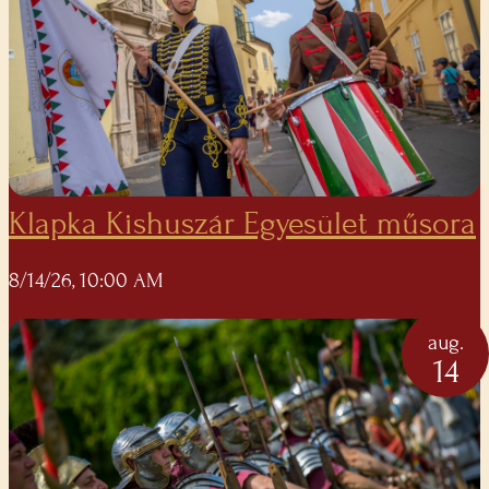
Klapka Kishuszár Egyesület műsora
8/14/26, 10:00 AM
aug.
14