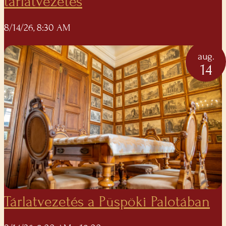
tárlatvezetés
8/14/26, 8:30 AM
aug.
14
Tárlatvezetés a Püspöki Palotában