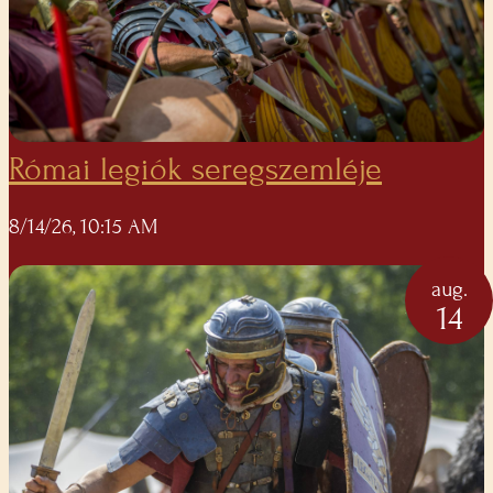
Római legiók seregszemléje
8/14/26, 10:15 AM
aug.
14