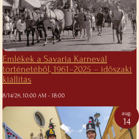
Emlékek a Savaria Karnevál
történetéből, 1961–2025 – időszaki
kiállítás
8/14/26, 10:00 AM
- 18:00
aug.
14