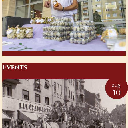
E
vents
aug.
10