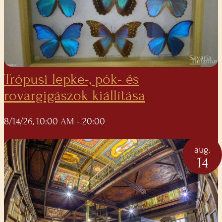
Trópusi lepke-, pók- és
rovargigászok kiállítása
8/14/26, 10:00 AM
- 20:00
aug.
14