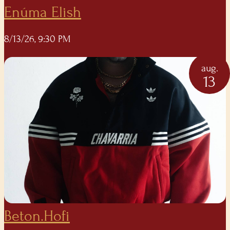
Enúma Elish
8/13/26, 9:30 PM
aug.
13
Beton.Hofi