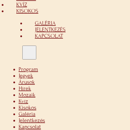
KVÍZ
KISOKOS
GALÉRIA
JELENTKEZÉS
KAPCSOLAT
Program
Jegyek
Árusok
Hírek
Mozaik
Kvíz
Kisokos
Galéria
Jelentkezés
Kapcsolat