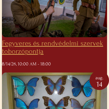
Fegyveres és rendvédelmi szervek
toborzópontja
8/14/26, 10:00 AM
- 18:00
aug.
14