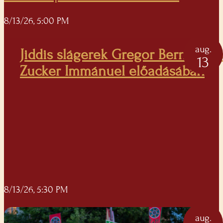
8/13/26, 5:00 PM
aug.
Jiddis slágerek Gregor Bernadett 
13
Zucker Immánuel előadásában
8/13/26, 5:30 PM
aug.