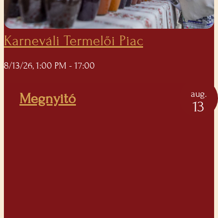
Karneváli Termelői Piac
8/13/26, 1:00 PM
- 17:00
aug.
Megnyitó
13