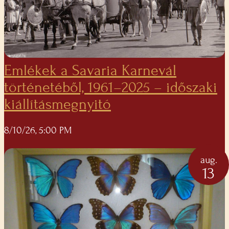
Emlékek a Savaria Karnevál
történetéből, 1961–2025 – időszaki
kiállításmegnyitó
8/10/26, 5:00 PM
aug.
13