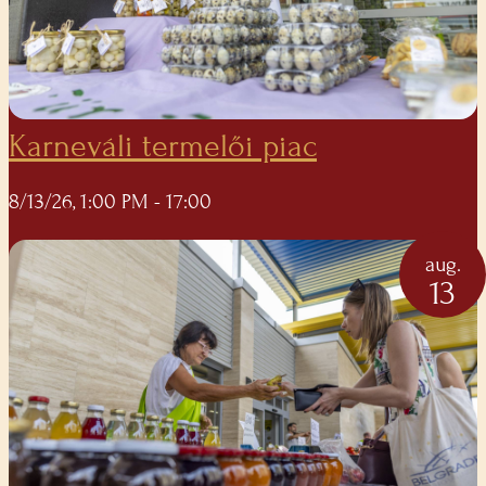
Karneváli termelői piac
8/13/26, 1:00 PM
- 17:00
aug.
13