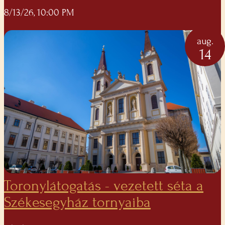
8/13/26, 10:00 PM
aug.
14
Toronylátogatás - vezetett séta a
Székesegyház tornyaiba