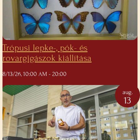
Trópusi lepke-, pók- és
rovargigászok kiállítása
8/13/26, 10:00 AM
- 20:00
aug.
13