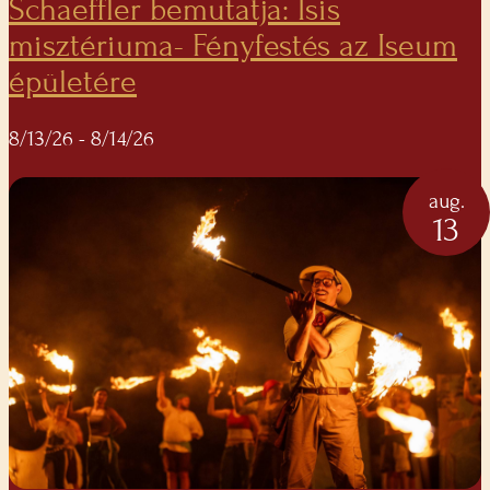
Schaeffler bemutatja: Isis
misztériuma- Fényfestés az Iseum
épületére
8/13/26
- 8/14/26
aug.
13