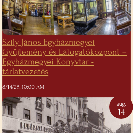
Szily János Egyházmegyei
Gyűjtemény és Látogatóközpont –
Egyházmegyei Könyvtár -
tárlatvezetés
8/14/26, 10:00 AM
aug.
14