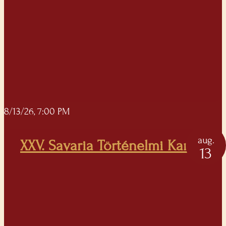
8/13/26, 7:00 PM
aug.
XXV. Savaria Történelmi Karnevál
13