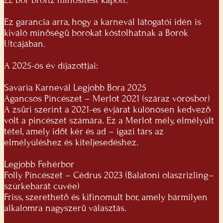
22 bor bronz minősítést kapott.
Ez garancia arra, hogy a karnevál látogatói idén is
kiváló minőségű borokat kóstolhatnak a Borok
Utcájában.
A 2025-ös év díjazottjai:
Savaria Karnevál Legjobb Bora 2025
Agancsos Pincészet – Merlot 2021 (száraz vörösbor)
A zsűri szerint a 2021-es évjárat különösen kedvező
volt a pincészet számára. Ez a Merlot mély, elmélyült
tétel, amely időt kér és ad – igazi társ az
elmélyüléshez és kiteljesedéshez.
Legjobb Fehérbor
Folly Pincészet – Cédrus 2023 (Balatoni olaszrizling–
szürkebarát cuvée)
Friss, szerethető és kifinomult bor, amely bármilyen
alkalomra nagyszerű választás.