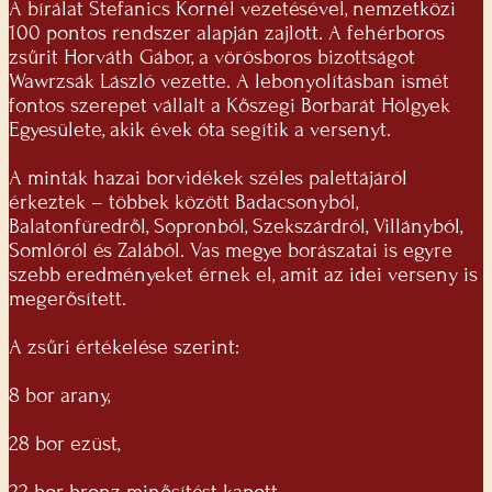
A bírálat Stefanics Kornél vezetésével, nemzetközi
100 pontos rendszer alapján zajlott. A fehérboros
zsűrit Horváth Gábor, a vörösboros bizottságot
Wawrzsák László vezette. A lebonyolításban ismét
fontos szerepet vállalt a Kőszegi Borbarát Hölgyek
Egyesülete, akik évek óta segítik a versenyt.
A minták hazai borvidékek széles palettájáról
érkeztek – többek között Badacsonyból,
Balatonfüredről, Sopronból, Szekszárdról, Villányból,
Somlóról és Zalából. Vas megye borászatai is egyre
szebb eredményeket érnek el, amit az idei verseny is
megerősített.
A zsűri értékelése szerint:
8 bor arany,
28 bor ezüst,