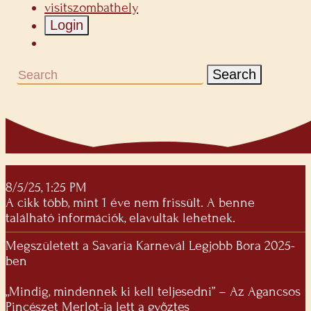
visitszombathely
Login
Search
8/5/25, 1:25 PM
A cikk több, mint 1 éve nem frissült. A benne
található információk, elavultak lehetnek.
Megszületett a Savaria Karnevál Legjobb Bora 2025-
ben
„Mindig, mindennek ki kell teljesedni” – Az Agancsos
Pincészet Merlot-ja lett a győztes