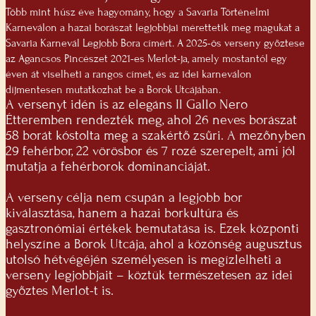
Több mint húsz éve hagyomány, hogy a Savaria Történelmi
Karneválon a hazai borászat legjobbjai mérettetik meg magukat a
Savaria Karnevál Legjobb Bora címért. A 2025-ös verseny győztese
az Agancsos Pincészet 2021-es Merlot-ja, amely mostantól egy
éven át viselheti a rangos címet, és az idei karneválon
díjmentesen mutatkozhat be a Borok Utcájában.
A versenyt idén is az elegáns Il Gallo Nero
Étteremben rendezték meg, ahol 26 neves borászat
58 borát kóstolta meg a szakértő zsűri. A mezőnyben
29 fehérbor, 22 vörösbor és 7 rozé szerepelt, ami jól
mutatja a fehérborok dominanciáját.
A verseny célja nem csupán a legjobb bor
kiválasztása, hanem a hazai borkultúra és
gasztronómiai értékek bemutatása is. Ezek központi
helyszíne a Borok Utcája, ahol a közönség augusztus
utolsó hétvégéjén személyesen is megízlelheti a
verseny legjobbjait – köztük természetesen az idei
győztes Merlot-t is.