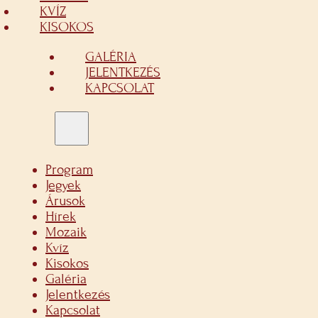
KVÍZ
KISOKOS
GALÉRIA
JELENTKEZÉS
KAPCSOLAT
Program
Jegyek
Árusok
Hírek
Mozaik
Kvíz
Kisokos
Galéria
Jelentkezés
Kapcsolat