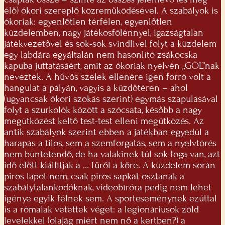
élő) ókori szereplő közreműködésével. A szabályok is
ókoriak: egyenlőtlen térfélen, egyenlőtlen
küzdelemben, nagy játékosfölénnyel, igazságtalan
játékvezetővel és sok-sok svindlivel folyt a küzdelem
egy labdára egyáltalán nem hasonlító zsákocska
kapuba juttatásáért, amit az ókoriak nyelvén „GÓL”nak
neveztek. A hűvös szelek ellenére igen forró volt a
hangulat a pályán, vagyis a küzdőtéren – ahol
(ugyancsak ókori szokás szerint) egymás szapulásával
folyt a szurkolók között a szócsata, később a nagy
megütközést keltő test-test elleni megütközés. Az
antik szabályok szerint ebben a játékban egyedül a
harapás a tilos, sem a szemforgatás, sem a nyelvtörés
nem büntetendő, de ha valakinek túl sok foga van, azt
idő előtt kiállítják a … fűről a kőre. A küzdelem során
piros lapot nem, csak piros sapkát osztanak a
szabálytalankodóknak, videobíróra pedig nem lehet
igénye egyik félnek sem. A sporteseménynek ezúttal
is a rómaiak vetettek véget: a legionáriusok zöld
levelekkel (olajág miért nem nő a kertben?) a