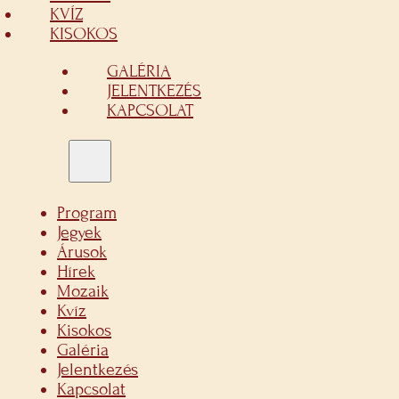
KVÍZ
KISOKOS
GALÉRIA
JELENTKEZÉS
KAPCSOLAT
Program
Jegyek
Árusok
Hírek
Mozaik
Kvíz
Kisokos
Galéria
Jelentkezés
Kapcsolat