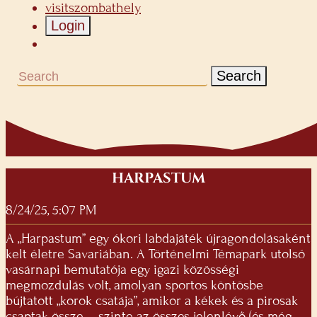
visitszombathely
Login
Search
HARPASTUM
8/24/25, 5:07 PM
A „Harpastum” egy ókori labdajáték újragondolásaként
kelt életre Savariában. A Történelmi Témapark utolsó
vasárnapi bemutatója egy igazi közösségi
megmozdulás volt, amolyan sportos köntösbe
bújtatott „korok csatája”, amikor a kékek és a pirosak
csaptak össze – szinte az összes jelenlévő (és még