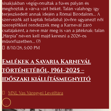
sisakjukban végigvonultak a füves pályán és
meghozták a várva várt békét. Talán valahogy így
terjeszkedett annak idején a Római Birodalom… A
szervezők azt kapták feladatul: jövőre ugyanezt női
szereplőkkel rendezzék meg a Karnevál záró
csatájaként, a neve már meg is van a játéknak: talán
„Hárpia” néven kell majd keresni a 2026-os
műsorfüzetben… (?)
8/10/26, 5:00 PM
Emlékek a Savaria Karnevál
történetéből, 1961–2025 –
időszaki kiállításmegnyitó
MNL Vas Váregyei Levéltára