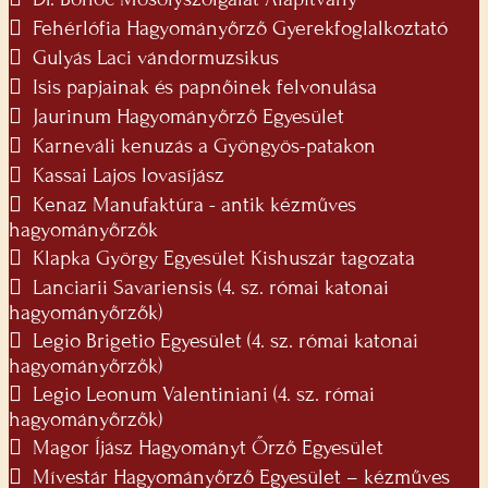
 Fehérlófia Hagyományőrző Gyerekfoglalkoztató
 Gulyás Laci vándormuzsikus
 Isis papjainak és papnőinek felvonulása
 Jaurinum Hagyományőrző Egyesület
 Karneváli kenuzás a Gyöngyös-patakon
 Kassai Lajos lovasíjász
 Kenaz Manufaktúra - antik kézműves
hagyományőrzők
 Klapka György Egyesület Kishuszár tagozata
 Lanciarii Savariensis (4. sz. római katonai
hagyományőrzők)
 Legio Brigetio Egyesület (4. sz. római katonai
hagyományőrzők)
 Legio Leonum Valentiniani (4. sz. római
hagyományőrzők)
 Magor Íjász Hagyományt Őrző Egyesület
 Mívestár Hagyományőrző Egyesület – kézműves