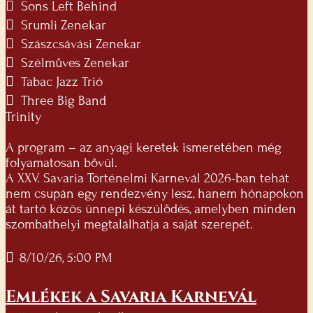
 Sons Left Behind
 Srumli Zenekar
 Szászcsávási Zenekar
 Szélműves Zenekar
 Tabac Jazz Trió
 Three Big Band
Trinity
A program – az anyagi keretek ismeretében még
folyamatosan bővül.
A XXV. Savaria Történelmi Karnevál 2026-ban tehát
nem csupán egy rendezvény lesz, hanem hónapokon
át tartó közös ünnepi készülődés, amelyben minden
szombathelyi megtalálhatja a saját szerepét.
8/10/26, 5:00 PM
Emlékek a Savaria Karnevál