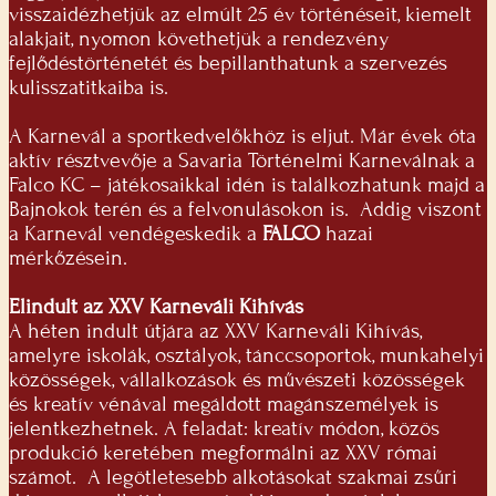
visszaidézhetjük az elmúlt 25 év történéseit, kiemelt
alakjait, nyomon követhetjük a rendezvény
fejlődéstörténetét és bepillanthatunk a szervezés
kulisszatitkaiba is.
A Karnevál a sportkedvelőkhöz is eljut. Már évek óta
aktív résztvevője a Savaria Történelmi Karneválnak a
Falco KC – játékosaikkal idén is találkozhatunk majd a
Bajnokok terén és a felvonulásokon is. Addig viszont
a Karnevál vendégeskedik a
FALCO
hazai
mérkőzésein.
Elindult az XXV Karneváli Kihívás
A héten indult útjára az XXV Karneváli Kihívás,
amelyre iskolák, osztályok, tánccsoportok, munkahelyi
közösségek, vállalkozások és művészeti közösségek
és kreatív vénával megáldott magánszemélyek is
jelentkezhetnek. A feladat: kreatív módon, közös
produkció keretében megformálni az XXV római
számot. A legötletesebb alkotásokat szakmai zsűri