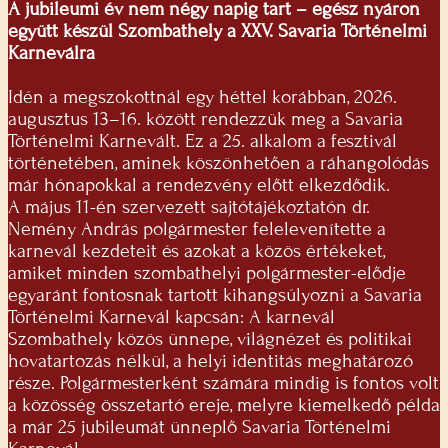
A jubileumi év nem négy napig tart – egész nyáron
együtt készül Szombathely a XXV. Savaria Történelmi
Karneválra
Idén a megszokottnál egy héttel korábban, 2026.
augusztus 13–16. között rendezzük meg a Savaria
Történelmi Karnevált. Ez a 25. alkalom a fesztivál
történetében, aminek köszönhetően a ráhangolódás
már hónapokkal a rendezvény előtt elkezdődik.
A május 11-én szervezett sajtótájékoztatón dr.
Nemény András polgármester felelevenítette a
karnevál kezdeteit és azokat a közös értékeket,
amiket minden szombathelyi polgármester-elődje
egyaránt fontosnak tartott kihangsúlyozni a Savaria
Történelmi Karnevál kapcsán: A karnevál
Szombathely közös ünnepe, világnézet és politikai
hovatartozás nélkül, a helyi identitás meghatározó
része. Polgármesterként számára mindig is fontos volt
a közösség összetartó ereje, melyre kiemelkedő példa
a már 25 jubileumát ünneplő Savaria Történelmi