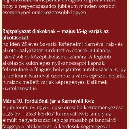
hogy a negyedszázados jubileum minden korábbi
eseménynél emlékezetesebb legyen.
Rajzpályázat diákoknak – május 15-ig várják az
alkotásokat
Az idén 25 éves Savaria Történelmi Karnevál rajz- és
alkotói pályázatot hirdetett óvodások, általános
iskolások és középiskolások számára. A legjobb
alkotások különleges nyilvánosságot kapnak:
felkerülnek a Blaguss helyi járatos autóbuszaira is, így
a jubileumi Karnevál üzenete a város egészét bejárja.
A rajzok mellett várják képregényes, kisfilmek
kivitelezését is.
Már a 10. fordulónál jár a Karneváli Kvíz
A jubileumi év egyik legsikeresebb kezdeményezése
a „25 év – 25x3 kérdés” Karneváli Kvíz, amely az
elmúlt negyedszázad legizgalmasabb pillanatairól
faggatja a játékosokat. A kérdések segítségével