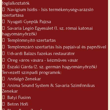
foglalkoztatók
 Navigium Isidis - Isis termékenységvarázsló
szertartása
 Nyugati Gyepűk Pajzsa
 Savaria Legio Egyesület (1. sz. római katonai
hagyományőrzők)
 Templomnyitó szertartás
 Templomzáró szertartás Isis papjaival és papnőivel
 Udvardi Balázs fazekas restaurátor
 Öreg város vására - kézműves vásár
 Északi Gárda (2. sz. germán hagyományőrzők)
Tervezett színpadi programok:
 Andalgó Zenekar
 Anima Sound System & Savaria Szimfonikus
Zenekar
 Batyi Fusion
 Beton Hofi