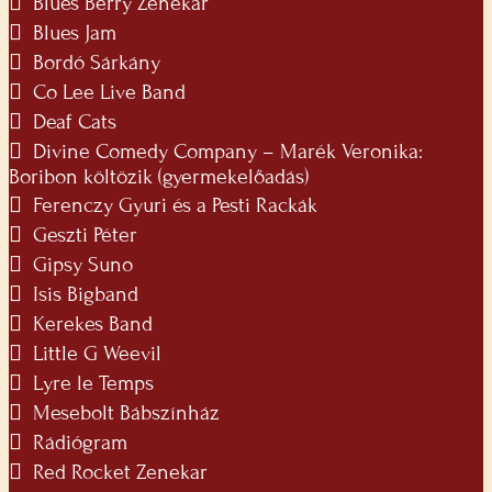
 Blues Berry Zenekar
 Blues Jam
 Bordó Sárkány
 Co Lee Live Band
 Deaf Cats
 Divine Comedy Company – Marék Veronika:
Boribon költözik (gyermekelőadás)
 Ferenczy Gyuri és a Pesti Rackák
 Geszti Péter
 Gipsy Suno
 Isis Bigband
 Kerekes Band
 Little G Weevil
 Lyre le Temps
 Mesebolt Bábszínház
 Rádiógram
 Red Rocket Zenekar