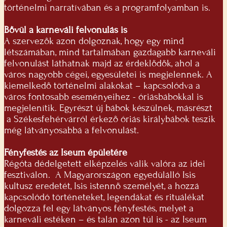
történelmi narratívában és a programfolyamban is.
Bővül a karneváli felvonulás is
A szervezők azon dolgoznak, hogy egy mind
létszámában, mind tartalmában gazdagabb karneváli
felvonulást láthatnak majd az érdeklődők, ahol a
város nagyobb cégei, egyesületei is megjelennek. A
kiemelkedő történelmi alakokat – kapcsolódva a
város fontosabb eseményeihez - óriásbábokkal is
megjelenítik. Egyrészt új bábok készülnek, másrészt
a Székesfehérvárról érkező óriás királybábok teszik
még látványosabbá a felvonulást.
Fényfestés az Iseum épületére
Régóta dédelgetett elképzelés válik valóra az idei
fesztiválon. A Magyarországon egyedülálló Isis
kultusz eredetét, Isis istennő személyét, a hozzá
kapcsolódó történeteket, legendákat és rituálékat
dolgozza fel egy látványos fényfestés, melyet a
karneváli estéken – és talán azon túl is - az Iseum