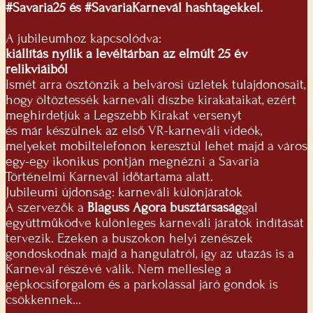
#Savaria25 és #SavariaKarnevál hashtagekkel.
A jubileumhoz kapcsolódva:
kiállítás nyílik a levéltárban az elmúlt 25 év
relikviáiból
Ismét arra ösztönzik a belvárosi üzletek tulajdonosait,
hogy öltöztessék karneváli díszbe kirakataikat, ezért
meghirdetjük a Legszebb Kirakat versenyt
és már készülnek az első VR-karneváli videók,
melyeket mobiltelefonon keresztül lehet majd a város
egy-egy ikonikus pontján megnézni a Savaria
Történelmi Karnevál időtartama alatt.
Jubileumi újdonság: karneváli különjáratok
A szervezők a
Blaguss Agora busztársaság
gal
együttműködve különleges karneváli járatok indítását
tervezik. Ezeken a buszokon helyi zenészek
gondoskodnak majd a hangulatról, így az utazás is a
Karnevál részévé válik. Nem mellesleg a
gépkocsiforgalom és a parkolással járó gondok is
csökkennek…