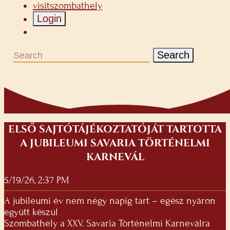
visitszombathely
Login
Search
ELSŐ SAJTÓTÁJÉKOZTATÓJÁT TARTOTTA
A JUBILEUMI SAVARIA TÖRTÉNELMI
KARNEVÁL
5/19/26, 2:37 PM
A jubileumi év nem négy napig tart – egész nyáron
együtt készül
Szombathely a XXV. Savaria Történelmi Karneválra