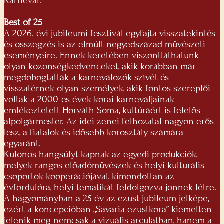
Karnevál.
Best of 25
A 2026. évi jubileumi fesztivál egyfajta visszatekintés
és összegzés is az elmúlt negyedszázad művészeti
eseményeire. Ennek keretében viszontláthatunk
olyan közönségkedvenceket, akik korábban már
megdobogtatták a karneválozók szívét és
visszatérnek olyan személyek, akik fontos szereplői
voltak a 2000-es évek korai karneváljainak -
emlékeztetett Horváth Soma, kultúráért is felelős
alpolgármester. Az idei zenei felhozatal nagyon erős
lesz, a fiatalok és idősebb korosztály számára
egyaránt.
Különös hangsúlyt kapnak az egyedi produkciók,
melyek rangos előadóművészek és helyi kulturális
csoportok kooperációjával, kimondottan az
évfordulóra, helyi tematikát feldolgozva jönnek létre.
A hagyományban a 25 év az ezüst jubileum jelképe,
ezért a koncepcióban „Savaria ezüstkora” kiemelten
jelenik meg nemcsak a vizuális arculatban, hanem a