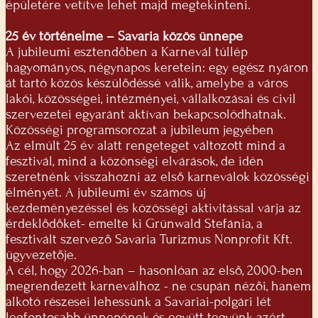
épületére vetítve lehet majd megtekinteni.
25 év történelme – Savaria közös ünnepe
A jubileumi esztendőben a Karnevál túllép
hagyományos, négynapos keretein: egy egész nyáron
át tartó közös készülődéssé válik, amelybe a város
lakói, közösségei, intézményei, vállalkozásai és civil
szervezetei egyaránt aktívan bekapcsolódhatnak.
Közösségi programsorozat a jubileum jegyében
Az elmúlt 25 év alatt rengeteget változott mind a
fesztivál, mind a közönségi elvárások, de idén
szeretnénk visszahozni az első karneválok közösségi
élményét. A jubileumi év számos új
kezdeményezéssel és közösségi aktivitással várja az
érdeklődőket- emelte ki Grünwald Stefánia, a
fesztivált szervező Savaria Turizmus Nonprofit Kft.
ügyvezetője.
A cél, hogy 2026-ban – hasonlóan az első, 2000-ben
megrendezett karneválhoz - ne csupán nézői, hanem
alkotó részesei lehessünk a Savariai-polgári lét
legfontosabb ünnepének és együtt tegyünk azért,