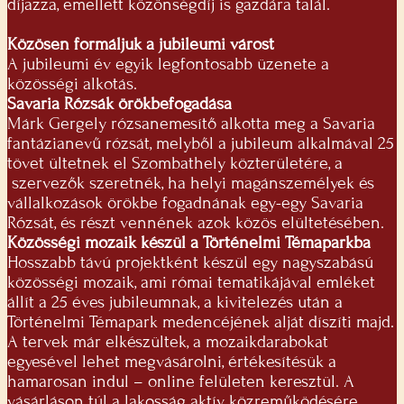
díjazza, emellett közönségdíj is gazdára talál.
Közösen formáljuk a jubileumi várost
A jubileumi év egyik legfontosabb üzenete a
közösségi alkotás.
Savaria Rózsák örökbefogadása
Márk Gergely rózsanemesítő alkotta meg a Savaria
fantázianevű rózsát, melyből a jubileum alkalmával 25
tövet ültetnek el Szombathely közterületére, a
szervezők szeretnék, ha helyi magánszemélyek és
vállalkozások örökbe fogadnának egy-egy Savaria
Rózsát, és részt vennének azok közös elültetésében.
Közösségi mozaik készül a Történelmi Témaparkba
Hosszabb távú projektként készül egy nagyszabású
közösségi mozaik, ami római tematikájával emléket
állít a 25 éves jubileumnak, a kivitelezés után a
Történelmi Témapark medencéjének alját díszíti majd.
A tervek már elkészültek, a mozaikdarabokat
egyesével lehet megvásárolni, értékesítésük a
hamarosan indul – online felületen keresztül. A
vásárláson túl a lakosság aktív közreműködésére