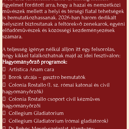
figyelmet fordított arra, hogy a hazai és nemzetközi
művészek mellett a helyi és térségi fiatal tehetségek
is bemutatkozhassanak. 2026-ban három dedikált
helyszínt biztosítanak a feltörekvő zenekarok, egyéni
előadóművészek és közösségi kezdeményezések
számára.
A teljesség igénye nélkül álljon itt egy felsorolás,
hogy kikkel találkozhatnak majd az idei fesztiválon:
Hagyományőrző programok:
 Artistica Anam cara
 Borok utcája – gasztro bemutatók
 Colonia Rostallo (1. sz. római katonai és civil
hagyományőrzők)
 Colonia Rostallo csoport civil kézműves
hagyományőrzői
 Collegium Gladiatorium
 Collegium Gladiatorium (római gladiátorok)
 Dr. Bohóc Mosolyszolgálat Alapítvány