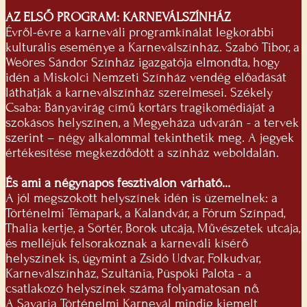
AZ ELSŐ PROGRAM: KARNEVÁLSZÍNHÁZ
Évről-évre a karneváli programkínálat legkorábbi
kulturális eseménye a Karneválszínház. Szabó Tibor, a
Weöres Sándor Színház igazgatója elmondta, hogy
idén a Miskolci Nemzeti Színház vendég előadását
láthatják a karneválszínház szerelmesei. Székely
Csaba: Bányavirág című kortárs tragikomédiáját a
szokásos helyszínen, a Megyeháza udvarán - a tervek
szerint – négy alkalommal tekinthetik meg. A jegyek
értékesítése megkezdődött a színház weboldalán.
És ami a négynapos fesztiválon várható…
A jól megszokott helyszínek idén is üzemelnek: a
Történelmi Témapark, a Kalandvár, a Fórum Színpad,
Thalia kertje, a Sörtér, Borok utcája, Művészetek utcája,
és melléjük felsorakoznak a karneváli kísérő
helyszínek is, úgymint a Zsidó Udvar, Folkudvar,
Karneválszínház, Szultánia, Püspöki Palota - a
csatlakozó helyszínek száma folyamatosan nő.
A Savaria Történelmi Karnevál mindig kiemelt