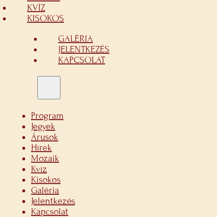
KVÍZ
KISOKOS
GALÉRIA
JELENTKEZÉS
KAPCSOLAT
Program
Jegyek
Árusok
Hírek
Mozaik
Kvíz
Kisokos
Galéria
Jelentkezés
Kapcsolat