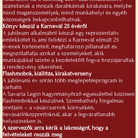
számítanak a mozaik darabkáinak kirakására, melybe
mind magánszemélyek, mind munkahelyi és egyéb
közösségek bekapcsolódhatnak.
Könyv készül a Karnevál 25 évéről
A jubileum alkalmából készül egy reprezentatív
emlékkötet is, ami felidézi a Karnevál elmúlt 25
évének történeteit, meghatározó pillanatait és
megszólaltatja azokat a személyeket, akik
munkájukkal szinte a kezdetektől fogva hozzájárultak
a rendezvény sikeréhez.
Flashmobok, kiállítás, kirakatverseny
A jubileumi év során több meglepetésprogram is
várható.
A Savaria Legio hagyományőrző egyesülettel közösen
flashmobokkal készülnek Szombathely forgalmas
pontjain – a vásárcsarnok környékén,
bevásárlóközpontoknál, akár a legváratlanabb
helyszíneken is.
A szervezők arra kérik a lakosságot, hogy a
felvételeket osszák meg