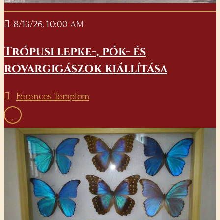
8/13/26, 10:00 AM
Trópusi lepke-, pók- és
rovargigászok kiállítása
Ferences Templom