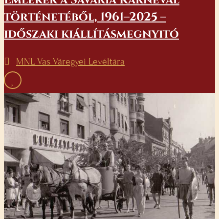
Emlékek a Savaria Karnevál
történetéből, 1961–2025 –
időszaki kiállításmegnyitó
MNL Vas Váregyei Levéltára