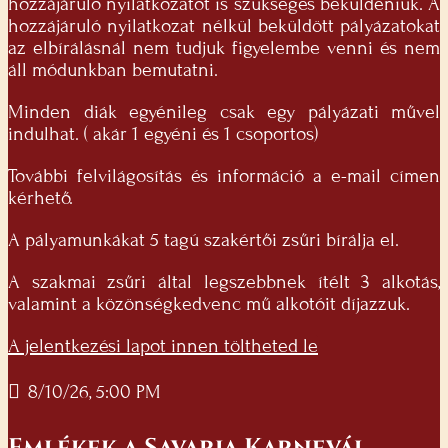
hozzájáruló nyilatkozatot is szükséges beküldeniük. A
hozzájáruló nyilatkozat nélkül beküldött pályázatokat
az elbírálásnál nem tudjuk figyelembe venni és nem
áll módunkban bemutatni.
Minden diák egyénileg csak egy pályázati művel
indulhat. ( akár 1 egyéni és 1 csoportos)
További felvilágosítás és információ a
e-mail címen
kérhető.
A pályamunkákat 5 tagú szakértői zsűri bírálja el.
A szakmai zsűri által legszebbnek ítélt 3 alkotás,
valamint a közönségkedvenc mű alkotóit díjazzuk.
A jelentkezési lapot innen töltheted le
8/10/26, 5:00 PM