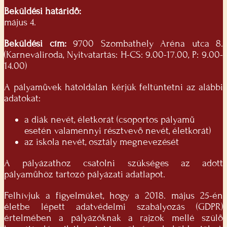
Beküldési határidő:
május 4.
Beküldési cím:
9700 Szombathely Aréna utca 8.
(Karneváliroda, Nyitvatartás: H-CS: 9.00-17.00, P: 9.00-
14.00)
A pályaművek hátoldalán kérjük feltüntetni az alábbi
adatokat:
a diák nevét, életkorát (csoportos pályamű
esetén valamennyi résztvevő nevét, életkorát)
az iskola nevét, osztály megnevezését
A pályázathoz csatolni szükséges az adott
pályaműhöz tartozó pályázati adatlapot.
Felhívjuk a figyelmüket, hogy a 2018. május 25-én
életbe lépett adatvédelmi szabályozás (GDPR)
értelmében a pályázóknak a rajzok mellé szülő