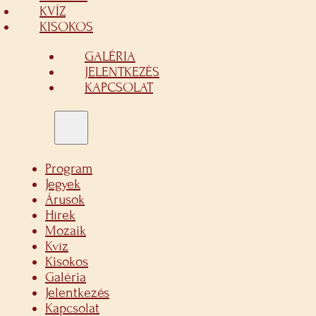
KVÍZ
KISOKOS
GALÉRIA
JELENTKEZÉS
KAPCSOLAT
Program
Jegyek
Árusok
Hírek
Mozaik
Kvíz
Kisokos
Galéria
Jelentkezés
Kapcsolat