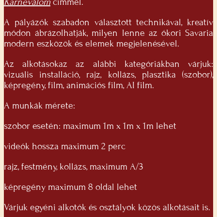
Karneválom
címmel.
A pályázók szabadon választott technikával, kreatív
módon ábrázolhatják, milyen lenne az ókori Savaria
modern eszközök és elemek megjelenésével.
Az alkotásokaz az alábbi kategóriákban várjuk:
vizuális installáció, rajz, kollázs, plasztika (szobor),
képregény, film, animációs film, AI film.
A munkák mérete:
szobor esetén: maximum 1m x 1m x 1m lehet
videók hossza maximum 2 perc
rajz, festmény, kollázs, maximum A/3
képregény maximum 8 oldal lehet
Várjuk egyéni alkotók és osztályok közös alkotásait is.