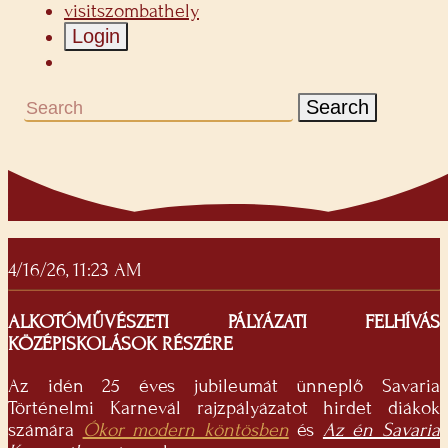
visitszombathely
Login
Search
4/16/26, 11:23 AM
ALKOTÓMŰVÉSZETI PÁLYÁZATI FELHÍVÁS
KÖZÉPISKOLÁSOK RÉSZÉRE
Az idén 25 éves jubileumát ünneplő Savaria
Történelmi Karnevál rajzpályázatot hirdet diákok
számára
Ókor modern köntösben
és
Az én Savaria