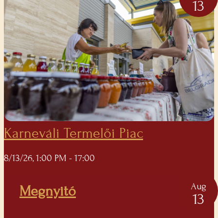
13
Karneváli Termelői Piac
8/13/26, 1:00 PM
- 17:00
Aug
Megnyitó
13