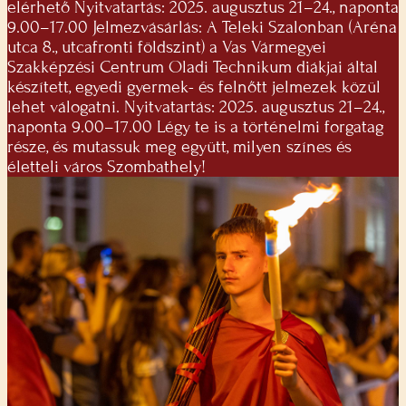
elérhető Nyitvatartás: 2025. augusztus 21–24., naponta
9.00–17.00 Jelmezvásárlás: A Teleki Szalonban (Aréna
utca 8., utcafronti földszint) a Vas Vármegyei
Szakképzési Centrum Oladi Technikum diákjai által
készített, egyedi gyermek- és felnőtt jelmezek közül
lehet válogatni. Nyitvatartás: 2025. augusztus 21–24.,
naponta 9.00–17.00 Légy te is a történelmi forgatag
része, és mutassuk meg együtt, milyen színes és
életteli város Szombathely!