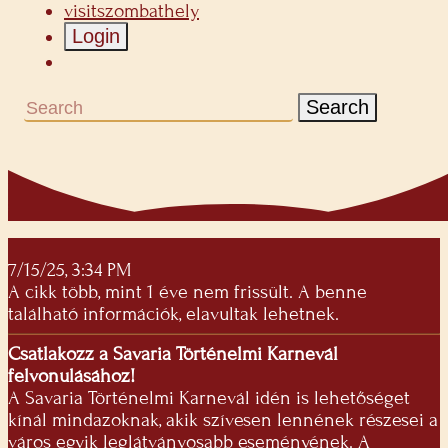
visitszombathely
Login
Search
7/15/25, 3:34 PM
A cikk több, mint 1 éve nem frissült. A benne
található információk, elavultak lehetnek.
Csatlakozz a Savaria Történelmi Karnevál
felvonulásához!
A Savaria Történelmi Karnevál idén is lehetőséget
kínál mindazoknak, akik szívesen lennének részesei a
város egyik leglátványosabb eseményének. A