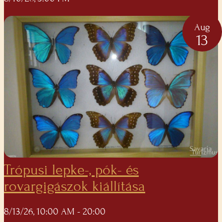
Aug
13
Trópusi lepke-, pók- és
rovargigászok kiállítása
8/13/26, 10:00 AM
- 20:00