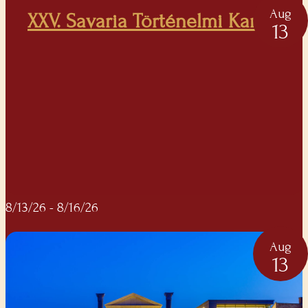
Aug
XXV. Savaria Történelmi Karnevál
13
8/13/26
- 8/16/26
Aug
13