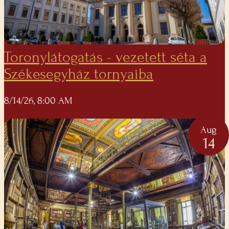
Toronylátogatás - vezetett séta a
Székesegyház tornyaiba
8/14/26, 8:00 AM
Aug
14