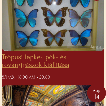
Trópusi lepke-, pók- és
rovargigászok kiállítása
8/14/26, 10:00 AM
- 20:00
Aug
14