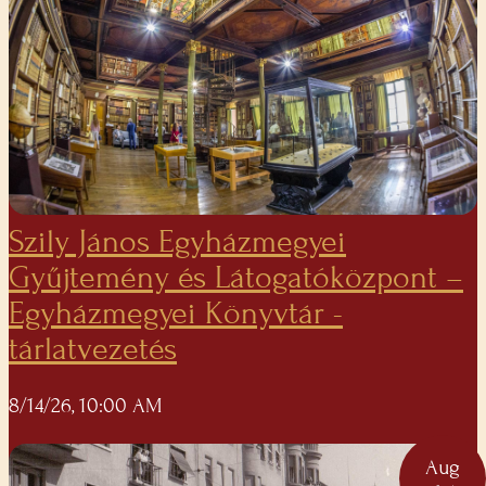
Szily János Egyházmegyei
Gyűjtemény és Látogatóközpont –
Egyházmegyei Könyvtár -
tárlatvezetés
8/14/26, 10:00 AM
Aug