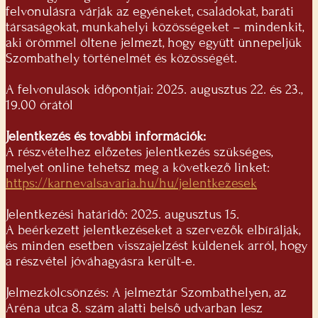
felvonulásra várják az egyéneket, családokat, baráti
társaságokat, munkahelyi közösségeket – mindenkit,
aki örömmel öltene jelmezt, hogy együtt ünnepeljük
Szombathely történelmét és közösségét.
A felvonulások időpontjai: 2025. augusztus 22. és 23.,
19.00 órától
Jelentkezés és további információk:
A részvételhez előzetes jelentkezés szükséges,
melyet online tehetsz meg a következő linket:
https://karnevalsavaria.hu/hu/jelentkezesek
Jelentkezési határidő: 2025. augusztus 15.
A beérkezett jelentkezéseket a szervezők elbírálják,
és minden esetben visszajelzést küldenek arról, hogy
a részvétel jóváhagyásra került-e.
Jelmezkölcsönzés: A jelmeztár Szombathelyen, az
Aréna utca 8. szám alatti belső udvarban lesz