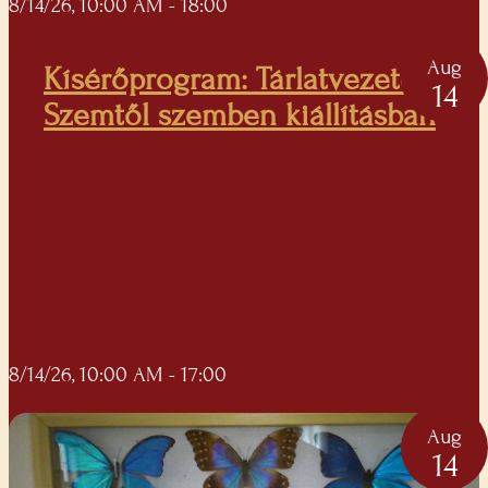
8/14/26, 10:00 AM
- 18:00
Aug
Kísérőprogram: Tárlatvezetés a
14
Szemtől szemben kiállításban
8/14/26, 10:00 AM
- 17:00
Aug
14