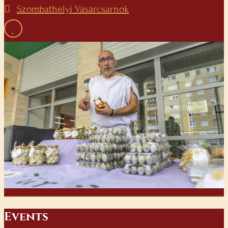
Szombathelyi Vásárcsarnok
E
vents