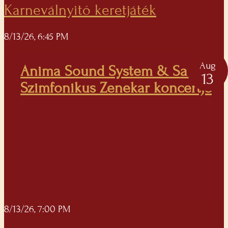
Karneválnyitó keretjáték
8/13/26, 6:45 PM
Aug
Anima Sound System & Savaria
13
Szimfonikus Zenekar koncertje
8/13/26, 7:00 PM