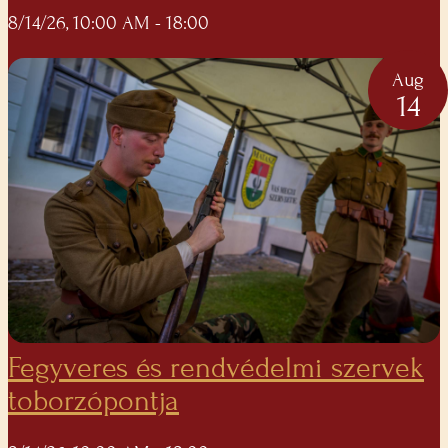
8/14/26, 10:00 AM
- 18:00
Aug
14
Fegyveres és rendvédelmi szervek
toborzópontja