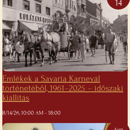
14
Emlékek a Savaria Karnevál
történetéből, 1961–2025 – időszaki
kiállítás
8/14/26, 10:00 AM
- 18:00
Aug