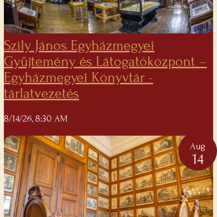
Szily János Egyházmegyei
Gyűjtemény és Látogatóközpont –
Egyházmegyei Könyvtár -
tárlatvezetés
8/14/26, 8:30 AM
Aug
14