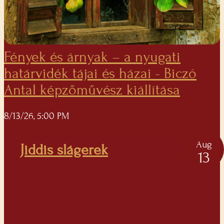
Fények és árnyak – a nyugati
határvidék tájai és házai - Biczó
Antal képzőművész kiállítása
8/13/26, 5:00 PM
Aug
Jiddis slágerek
13