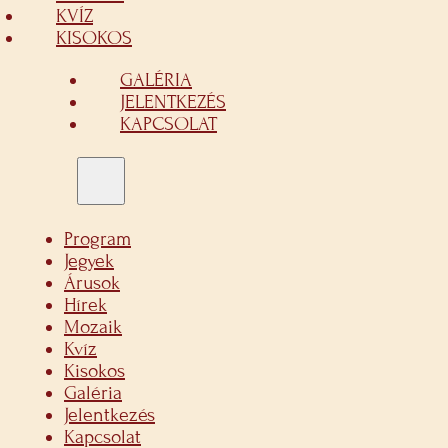
KVÍZ
KISOKOS
GALÉRIA
JELENTKEZÉS
KAPCSOLAT
Program
Jegyek
Árusok
Hírek
Mozaik
Kvíz
Kisokos
Galéria
Jelentkezés
Kapcsolat