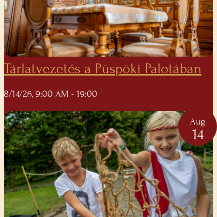
Tárlatvezetés a Püspöki Palotában
8/14/26, 9:00 AM
- 19:00
Aug
14