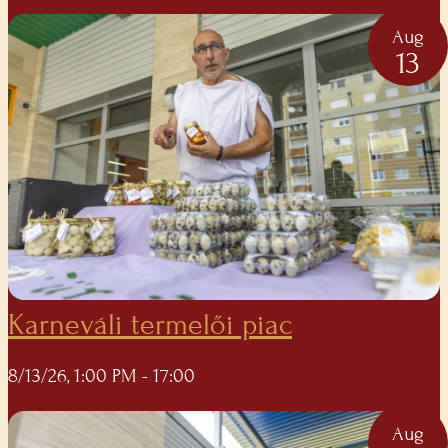
Aug
13
Karneváli termelői piac
8/13/26, 1:00 PM
- 17:00
Aug