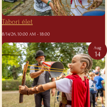
Tábori élet
8/14/26, 10:00 AM
- 18:00
Aug
14