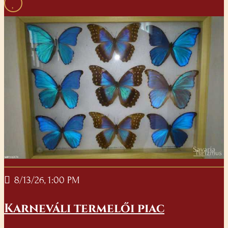
8/13/26, 1:00 PM
Karneváli termelői piac