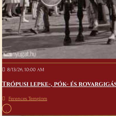
8/13/26, 10:00 AM
Trópusi lepke-, pók- és rovargigá
Ferences Templom