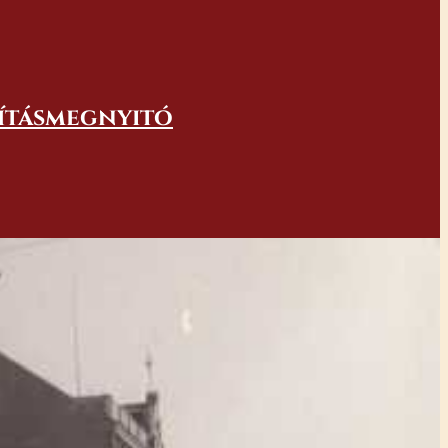
lításmegnyitó