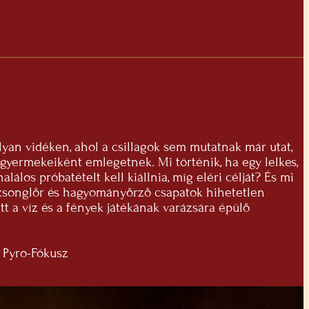
lyan vidéken, ahol a csillagok sem mutatnak már utat,
z gyermekeiként emlegetnek. Mi történik, ha egy lelkes,
álos próbatételt kell kiállnia, míg eléri célját? És mi
tűzzsonglőr és hagyományőrző csapatok hihetetlen
ett a víz és a fények játékának varázsára épülő
, Pyro-Fókusz