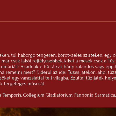
ken, túl háborgó tengeren, borotvaéles szirteken, egy o
ál már csak lakói rejtélyesebbek, kiket a mesék csak a Tű
Lemúriát? Akadnak-e hű társai, hány kalandos vagy épp hal
alaha remélni mert? Kiderül az idei Tüzes játékon, ahol 
ket egy varázslattal teli világba. Ezúttal tűzijáték hely
ták fergeteges műsorát.
re Temporis, Collegium Gladiatorium, Pannonia Sarmatica