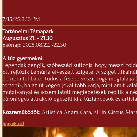
7/15/25, 3:13 PM
Történelmi Témapark
Augusztus 21. - 21.30
Esőnap: 2025.08.22. -22.30
A tűz gyermekei:
Legendák zengik, szóbeszéd suttogja, hogy messzi földe
ott rejtőzik Lemúria elveszett szigete. A sziget titkain
de nem túl bátor tudós a fejébe veszi, hogy megtalálja 
történik, ha az út végén jóval több várja, mint amit v
mutatványai és sosem látott meglepetések repítik a néző
különleges attrakció egészíti ki a tűztáncosok és artis
Közreműködők:
Artistica Anam Cara, All In Circus, Ma
Jegyek itt!