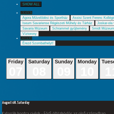
SHOW ALL
LOCATION
Agora Művelődési és Sportház
Assisi Szent Ferenc Kollégi
Iseum Savariense Régészeti Műhely és Tárház
Joskar-ola
Savaria Múzeum
Schrammel gyűjtemény
Smidt Múzeu
Víztorony
CATEGORY
Érezd Szombathelyt!
Friday
Saturday
Sunday
Monday
Tues
07
08
09
10
1
August 08.
Saturday
Katonák kontra civilek - Férfi öltözködés az első században