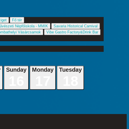
iget
Fő tér
űvészeti Népfőiskola - MMIK
Savaria Historical Carnival
mbathelyi Vásárcsarnok
Vibe Gastro Factory&Drink Bar
y
Sunday
Monday
Tuesday
16
17
18