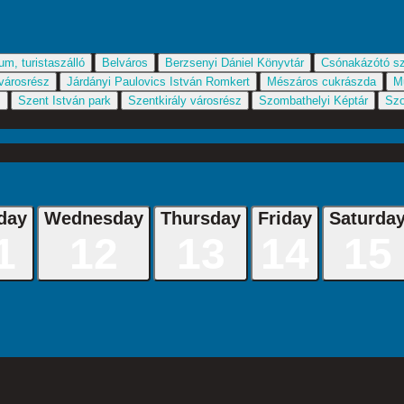
um, turistaszálló
Belváros
Berzsenyi Dániel Könyvtár
Csónakázótó sz
 városrész
Járdányi Paulovics István Romkert
Mészáros cukrászda
M
m
Szent István park
Szentkirály városrész
Szombathelyi Képtár
Szo
day
Wednesday
Thursday
Friday
Saturda
1
12
13
14
15